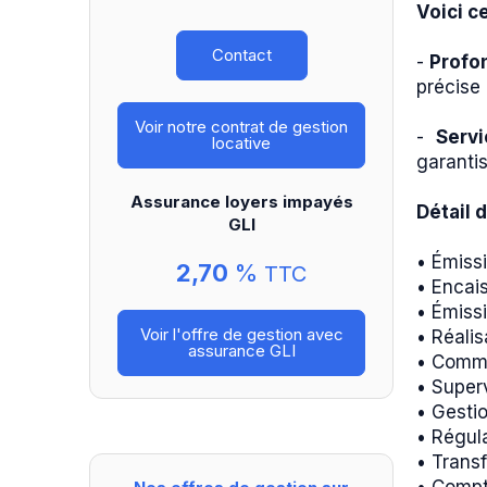
Voici c
Contact
-
Profo
précise 
Voir notre contrat de gestion
-
Servi
locative
garantis
Assurance loyers impayés
Détail 
GLI
• Émiss
2,70
%
TTC
• Encai
• Émiss
Voir l'offre de gestion avec
• Réalis
assurance GLI
• Commu
• Superv
• Gesti
• Régula
• Transf