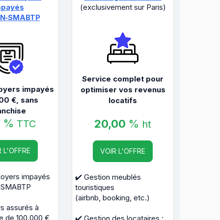
mpayés
(exclusivement sur Paris)
AN‑SMABTP
Service complet pour
loyers impayés
optimiser vos revenus
00 €, sans
locatifs
anchise
0
%
20,00
%
TTC
ht
R L'OFFRE
VOIR L'OFFRE
 loyers impayés
✔️ Gestion meublés
‑SMABTP
touristiques
(airbnb, booking, etc.)
rs assurés à
e de 100.000 €
✔️ Gestion des locataires :