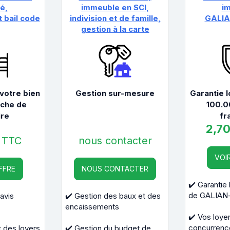
é,
immeuble en SCI,
i
t bail code
indivision et de famille,
GALI
gestion à la carte
votre bien
Gestion sur-mesure
Garantie 
rche de
100.0
ire
fr
2,7
%
TTC
nous contacter
VOI
FFRE
NOUS CONTACTER
✔️ Garantie
de GALIAN
avis
✔️ Gestion des baux et des
encaissements
✔️ Vos loye
concurrenc
 des loyers
✔️ Gestion du budget de