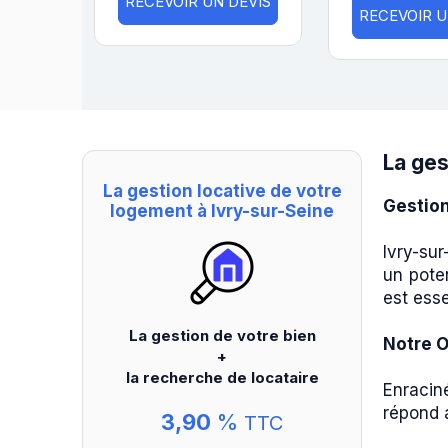
RECEVOIR UN DEVIS
RECEVOIR U
La ges
La gestion locative de votre
Gestion
logement à Ivry-sur-Seine
Ivry-sur
un poten
est esse
La gestion de votre bien
Notre O
+
la recherche de locataire
Enracin
répond a
3,90
%
TTC