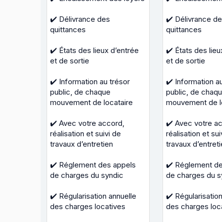
✔️ Délivrance des
✔️ Délivrance d
quittances
quittances
✔️ États des lieux d’entrée
✔️ États des lieu
et de sortie
et de sortie
✔️ Information au trésor
✔️ Information a
public, de chaque
public, de chaq
mouvement de locataire
mouvement de l
✔️ Avec votre accord,
✔️ Avec votre a
réalisation et suivi de
réalisation et sui
travaux d’entretien
travaux d’entret
✔️ Réglement des appels
✔️ Réglement de
de charges du syndic
de charges du s
✔️ Régularisation annuelle
✔️ Régularisatio
des charges locatives
des charges loc