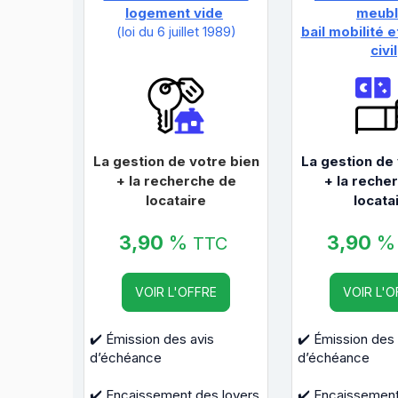
logement vide
meubl
(loi du 6 juillet 1989)
bail mobilité e
civil
La gestion de votre bien
La gestion de 
+ la recherche de
+ la reche
locataire
locata
3,90
%
3,90
TTC
VOIR L'OFFRE
VOIR L'O
✔️ Émission des avis
✔️ Émission des 
d’échéance
d’échéance
✔️ Encaissement des loyers
✔️ Encaissement