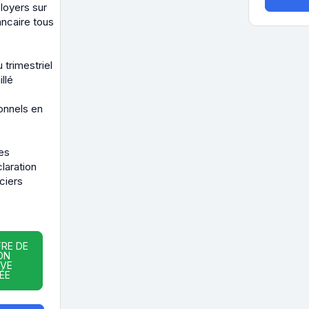
loyers sur
ncaire tous
trimestriel
llé
onnels en
es
laration
ciers
FRE DE
ON
IVE
ÉE