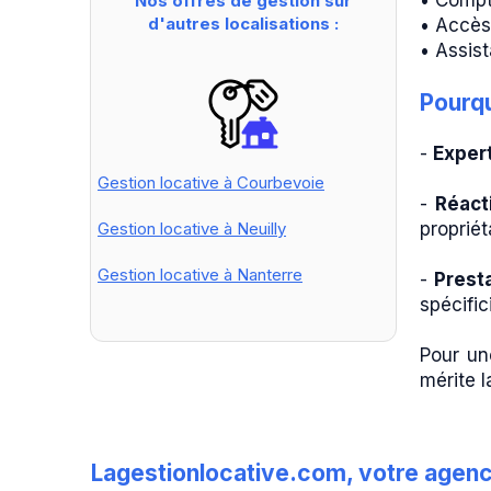
• Compt
Nos offres de gestion sur
d'autres localisations :
• Accès
• Assist
Pourqu
-
Exper
Gestion locative à Courbevoie
-
Réact
Gestion locative à Neuilly
propriét
Gestion locative à
Nanterre
-
Prest
spécific
Pour une
mérite l
Lagestionlocative.com, votre agence