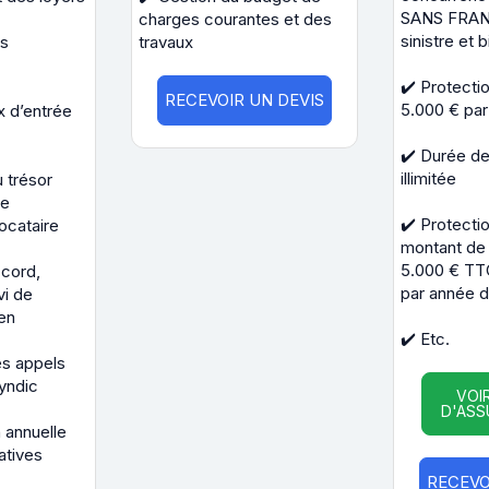
SANS FRAN
charges courantes et des
sinistre et 
es
travaux
✔️ Protectio
RECEVOIR UN DEVIS
5.000 € par 
x d’entrée
✔️ Durée de 
illimitée
u trésor
ue
✔️ Protectio
ocataire
montant de l
5.000 € TTC
ccord,
par année 
vi de
ien
✔️ Etc.
s appels
yndic
VOI
D'ASS
n annuelle
atives
RECEVO