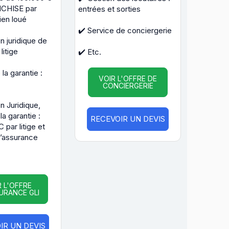
CHISE par
entrées et sorties
bien loué
✔️ Service de conciergerie
n juridique de
litige
✔️ Etc.
la garantie :
VOIR L'OFFRE DE
CONCIERGERIE
n Juridique,
a garantie :
RECEVOIR UN DEVIS
 par litige et
d’assurance
R L'OFFRE
URANCE GLI
IR UN DEVIS