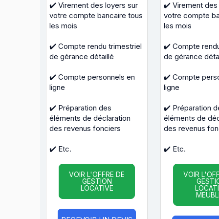
✔️ Virement des loyers sur
✔️ Virement des 
votre compte bancaire tous
votre compte ba
les mois
les mois
✔️ Compte rendu trimestriel
✔️ Compte rendu 
de gérance détaillé
de gérance détai
✔️ Compte personnels en
✔️ Compte pers
ligne
ligne
✔️ Préparation des
✔️ Préparation d
éléments de déclaration
éléments de déc
des revenus fonciers
des revenus fon
✔️ Etc.
✔️ Etc.
VOIR L'OFFRE DE
VOIR L'OF
GESTION
GESTI
LOCATIVE
LOCAT
MEUBL