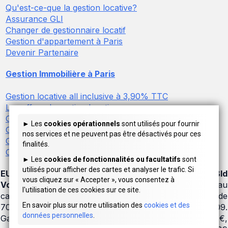
Qu'est-ce-que la gestion locative?
Assurance GLI
Changer de gestionnaire locatif
Gestion d'appartement à Paris
Devenir Partenaire
Gestion Immobilière à Paris
Gestion locative all inclusive à 3,90% TTC
Les offres de gestion locative
Gestion locative à Paris
► Les 
cookies opérationnels
 sont utilisés pour fournir 
Gestion locative avec assurance GLI
nos services et ne peuvent pas être désactivés pour ces 
Gestion de logements meublés
finalités.
Conciergerie Airbnb à Paris
► Les 
cookies de fonctionnalités ou facultatifs
 sont 
utilisés pour afficher des cartes et analyser le trafic. Si 
EURASIM SARL - Lagestionlocative.com : 62, Bld
vous cliquez sur « Accepter », vous consentez à 
Voltaire 75011 PARIS (Métro Saint-Ambroise).
SARL au
l'utilisation de ces cookies sur ce site.
capital de 3.000.000 € - RCS Paris B 382 615 961 - Code
En savoir plus sur notre utilisation des 
cookies et des 
703A.
Carte professionnelle n° : CPI75012016000008609
.
données personnelles
.
Garantie financière
gestion immobilière :
4.000.000 €,